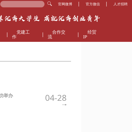
|
|
官网微博
官方微信
人才招聘
党建工
合作交
经贸
|
|
|
作
流
IP
04-28
功举办