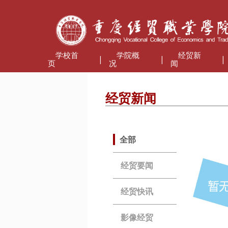
学校首
学院概
经贸新
|
|
|
页
况
闻
经贸新闻
全部
经贸要闻
经贸快讯
影像经贸