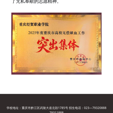
了无私奉献的志愿精神。
学校地址：重庆市黔江区武陵大道北段1785号 招生电话：023—79320888
79311888