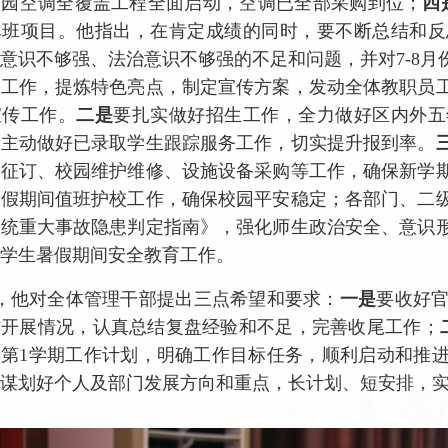
校园空调全覆盖工程全面启动，空调已全部采购到位；
四
单班项目。他指出，在肯定成绩的同时，要不断总结和反
意识不够强、法治意识不够强的不足和问题，并对7-8
传工作，提炼特色亮点，制定宣传方案，发动全体教职员
宣传工作。
二是
要扎实做好招生工作，全力做好区内外五
极主动做好已录取学生跟踪服务工作，切实提升报到率。
材征订、校园维护维修、设施设备采购等工作，确保新学
暑假期间值班护校工作，确保校园平安稳定；各部门、二
系统重大事故隐患判定指南》，强化师生政治安全、意识
学生暑假期间安全教育工作。
，他对全体管理干部提出三点希望和要求：
一是
要收好官，
作开展情况，认真总结复盘经验和不足，完善收尾工作；
学年第1学期工作计划，明确工作目标任务，顺利启动和推
谋划好个人及部门发展方向和重点，长计划、短安排，