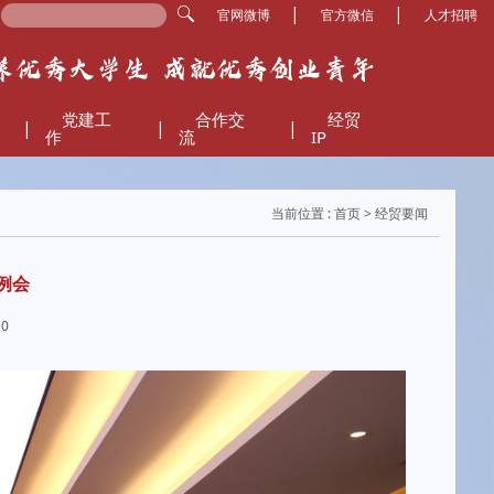
|
|
官网微博
官方微信
人才招聘
党建工
合作交
经贸
|
|
|
作
流
IP
当前位置 :
首页
> 经贸要闻
例会
10