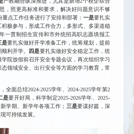
是
产教融合纵深推进，尤其是新增2个校企联合
思，照更高标准和要求，解决好问题意识不够
月份重点工作任务进行了安排和部署：
一是
要扎实
工积极参与，形成工作合力，多形式、多渠道稳
年一贯制招生宣传和市外统招高职志愿填报工
三是
要扎实做好开学准备工作，统筹规划，提前
期顺利开学。
四是
要扎实做好安全稳定工作，统
级学院放假前召开安全专题会议，再次组织学习
形态领域安全、出行安全等方面的学习教育，常
全面总结2024-2025学年、2024-2025学年第2
二是
要开好局，科学制定2025-2026学年、2025-
进新学期、新学年各项工作；
三是
要谋好篇，深
实现可持续发展。