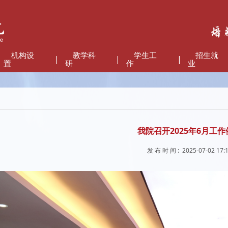
机构设
教学科
学生工
招生就
|
|
|
置
研
作
业
我院召开2025年6月工作
发 布 时 间 : 2025-07-02 17: