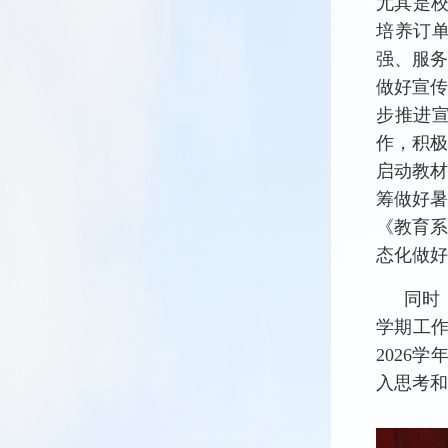
尤其是
培养订
强、服务
做好宣
步推进
作，积
启动教
筹做好
《教育
态化做好
同时
学期工
2026
入思考和